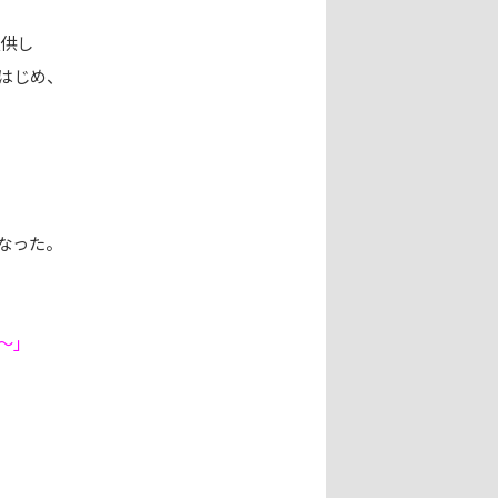
提供し
はじめ、
、
なった。
ら〜」