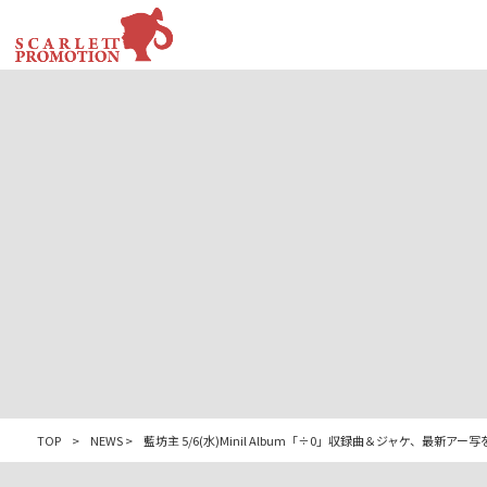
TOP
>
NEWS
>
藍坊主 5/6(水)Minil Album「÷0」収録曲＆ジャケ、最新アー