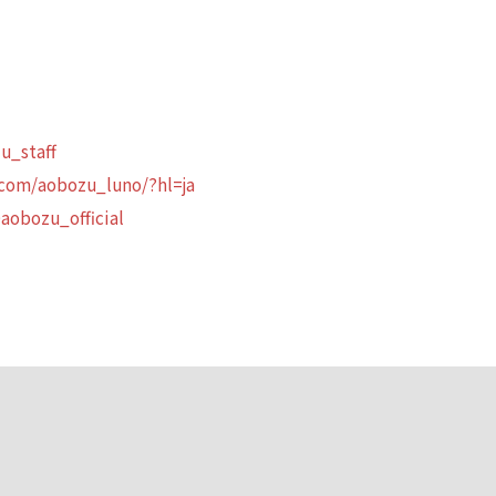
u_staff
.com/aobozu_luno/?hl=ja
aobozu_official