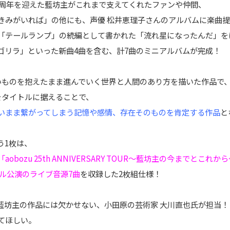
5周年を迎えた藍坊主がこれまで支えてくれたファンや仲間、
きみがいれば」の他にも、声優 松井恵理子さんのアルバムに楽曲
「テールランプ」の続編として書かれた「流れ星になったんだ」を
ゴリラ」といった新曲4曲を含む、計7曲のミニアルバムが完成！
いものを抱えたまま進んでいく世界と人間のあり方を描いた作品で
をタイトルに据えることで、
いまま繋がってしまう記憶や感情、存在そのものを肯定する作品
と
う1枚は、
bozu 25th ANNIVERSARY TOUR〜藍坊主の今までとこれか
ール公演のライブ音源7曲
を収録した2枚組仕様！
藍坊主の作品には欠かせない、小田原の芸術家 大川直也氏が担当！
てほしい。