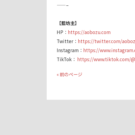
——–
【藍坊主】
HP：
https://aobozu.com
Twitter：
https://twitter.com/aoboz
Instagram：
https://www.instagram
TikTok：
https://www.tiktok.com/@
« 前のページ