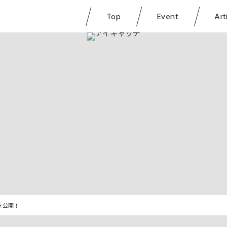
Top
Event
Art
写を公開！