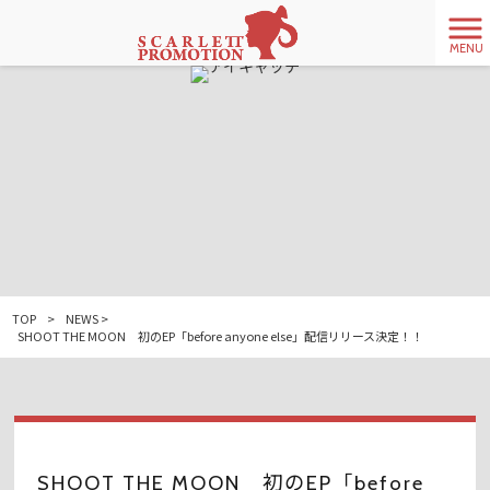
MENU
TOP
>
NEWS
>
SHOOT THE MOON 初のEP「before anyone else」配信リリース決定！！
SHOOT THE MOON 初のEP「before