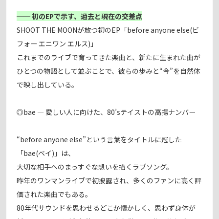
── 初のEPで示す、過去と現在の交差点
SHOOT THE MOONが放つ初のEP「before anyone else(ビ
フォー エニワン エルス)」
これまでのライブで育ってきた楽曲と、新たに生まれた曲が
ひとつの物語として並ぶことで、彼らの歩みと“今”を自然体
で映し出している。
◎bae — 愛しい人に向けた、80’sテイストの高揚ナンバー
“before anyone else”という言葉をタイトルに冠した
「bae(ベイ)」は、
大切な相手へのまっすぐな想いを描くラブソング。
昨年のワンマンライブで初披露され、多くのファンに高く評
価された楽曲でもある。
80年代サウンドを思わせるどこか懐かしく、思わず身体が